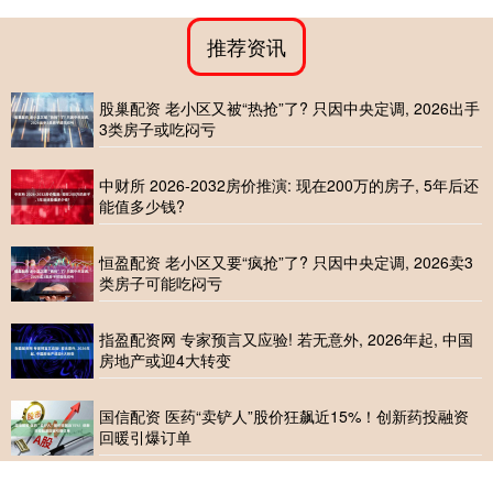
推荐资讯
股巢配资 老小区又被“热抢”了? 只因中央定调, 2026出手
3类房子或吃闷亏
中财所 2026-2032房价推演: 现在200万的房子, 5年后还
能值多少钱?
恒盈配资 老小区又要“疯抢”了? 只因中央定调, 2026卖3
类房子可能吃闷亏
指盈配资网 专家预言又应验! 若无意外, 2026年起, 中国
房地产或迎4大转变
国信配资 医药“卖铲人”股价狂飙近15%！创新药投融资
回暖引爆订单