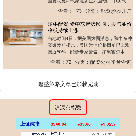
国夏收夏种气象服务正式启动。 中央气象
台预计，5月下旬夏粮产区降雨偏多。26日
查看：
173
分类：
配资炒股开户
前，江....
途牛配资 受中东局势影响，美汽油价
格或持续上涨
当地时间4日，据美国方面消息，和中东冲
突爆发前相比，美国汽油价格目前已上涨
接近50%。能源专家警告，如果霍尔木兹
海峡下个月仍无法重新开放，美国汽油价
查看：
72
分类：
配资公司平台查询
格的上涨幅度....
隆盛策略文章已加载完成
沪深京指数
上证综指
3940.04
+39.68
+1.02%