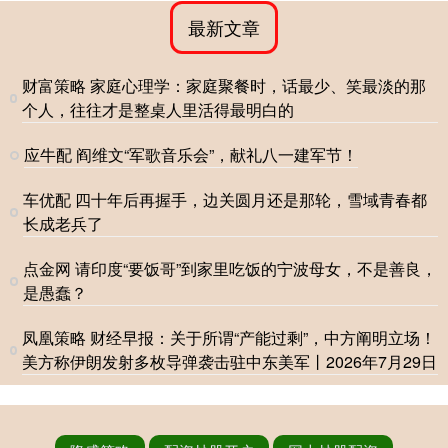
最新文章
财富策略 家庭心理学：家庭聚餐时，话最少、笑最淡的那
个人，往往才是整桌人里活得最明白的
应牛配 阎维文“军歌音乐会”，献礼八一建军节！
车优配 四十年后再握手，边关圆月还是那轮，雪域青春都
长成老兵了
点金网 请印度“要饭哥”到家里吃饭的宁波母女，不是善良，
是愚蠢？
凤凰策略 财经早报：关于所谓“产能过剩”，中方阐明立场！
美方称伊朗发射多枚导弹袭击驻中东美军丨2026年7月29日