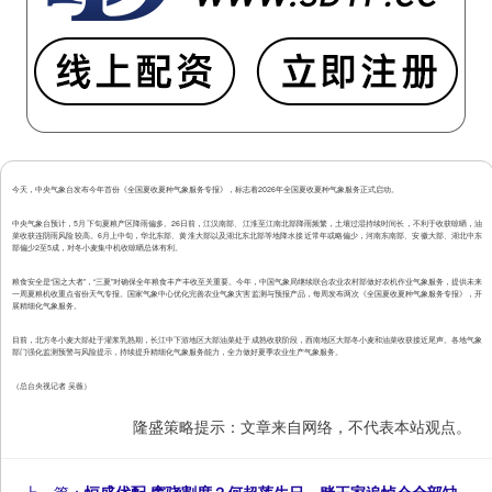
今天，中央气象台发布今年首份《全国夏收夏种气象服务专报》，标志着2026年全国夏收夏种气象服务正式启动。
中央气象台预计，5月下旬夏粮产区降雨偏多。26日前，江汉南部、江淮至江南北部降雨频繁，土壤过湿持续时间长，不利于收获晾晒，油
菜收获连阴雨风险较高。6月上中旬，华北东部、黄淮大部以及湖北东北部等地降水接近常年或略偏少，河南东南部、安徽大部、湖北中东
部偏少2至5成，对冬小麦集中机收晾晒总体有利。
粮食安全是“国之大者”，“三夏”对确保全年粮食丰产丰收至关重要。今年，中国气象局继续联合农业农村部做好农机作业气象服务，提供未来
一周夏粮机收重点省份天气专报。国家气象中心优化完善农业气象灾害监测与预报产品，每周发布两次《全国夏收夏种气象服务专报》，开
展精细化气象服务。
目前，北方冬小麦大部处于灌浆乳熟期，长江中下游地区大部油菜处于成熟收获阶段，西南地区大部冬小麦和油菜收获接近尾声。各地气象
部门强化监测预警与风险提示，持续提升精细化气象服务能力，全力做好夏季农业生产气象服务。
（总台央视记者 吴薇）
隆盛策略提示：文章来自网络，不代表本站观点。