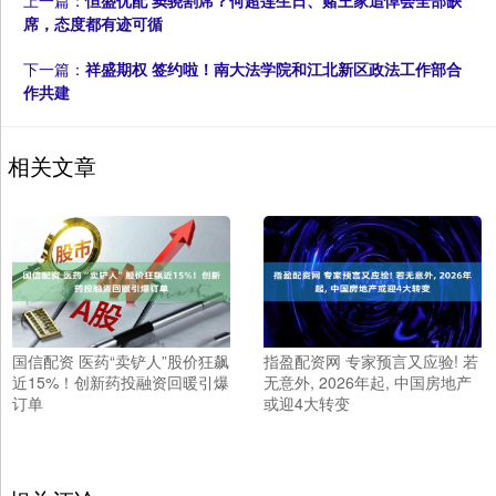
上一篇：
恒盛优配 窦骁割席？何超莲生日、赌王家追悼会全部缺
席，态度都有迹可循
下一篇：
祥盛期权 签约啦！南大法学院和江北新区政法工作部合
作共建
相关文章
国信配资 医药“卖铲人”股价狂飙
指盈配资网 专家预言又应验! 若
近15%！创新药投融资回暖引爆
无意外, 2026年起, 中国房地产
订单
或迎4大转变