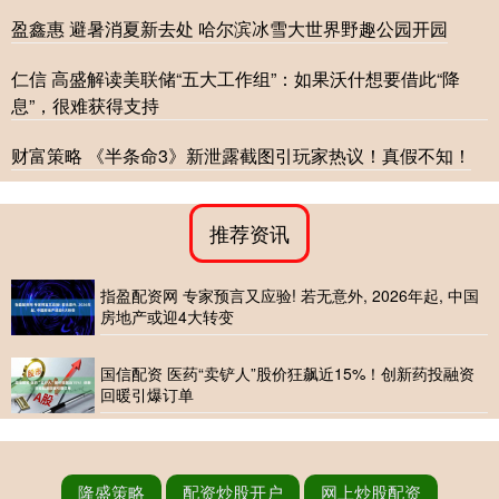
盈鑫惠 避暑消夏新去处 哈尔滨冰雪大世界野趣公园开园
仁信 高盛解读美联储“五大工作组”：如果沃什想要借此“降
息”，很难获得支持
财富策略 《半条命3》新泄露截图引玩家热议！真假不知！
推荐资讯
指盈配资网 专家预言又应验! 若无意外, 2026年起, 中国
房地产或迎4大转变
国信配资 医药“卖铲人”股价狂飙近15%！创新药投融资
回暖引爆订单
隆盛策略
配资炒股开户
网上炒股配资