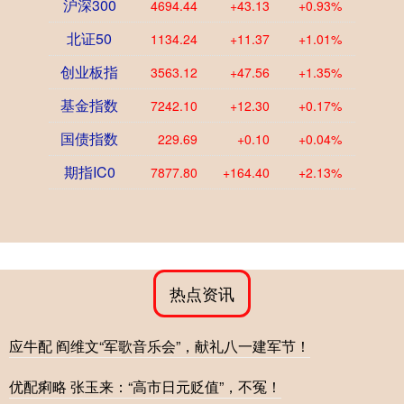
沪深300
4694.44
+43.13
+0.93%
北证50
1134.24
+11.37
+1.01%
创业板指
3563.12
+47.56
+1.35%
基金指数
7242.10
+12.30
+0.17%
国债指数
229.69
+0.10
+0.04%
期指IC0
7877.80
+164.40
+2.13%
热点资讯
应牛配 阎维文“军歌音乐会”，献礼八一建军节！
优配痢略 张玉来：“高市日元贬值”，不冤！