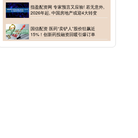
指盈配资网 专家预言又应验! 若无意外,
2026年起, 中国房地产或迎4大转变
国信配资 医药“卖铲人”股价狂飙近
15%！创新药投融资回暖引爆订单