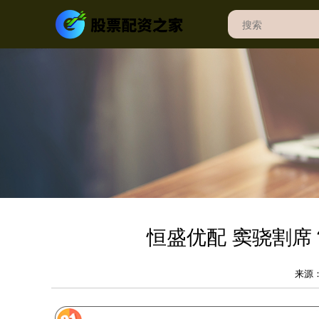
恒盛优配 窦骁割
来源