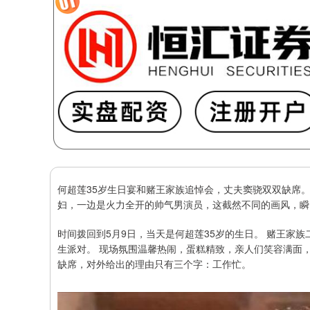
何超莲35岁生日宴和赌王家族追悼会，丈夫窦骁双双缺席。
妇，一边是火力全开的帅气男演员，这截然不同的画风，瞬
时间拨回到5月9日，当天是何超莲35岁的生日。 赌王家
生派对。 现场氛围温馨热闹，蛋糕精致，亲人们笑容满面
缺席，对外给出的理由只有三个字：工作忙。