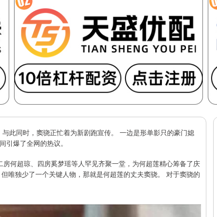
 与此同时，窦骁正忙着为新剧跑宣传。 一边是形单影只的豪门媳
间引爆了全网的热议。
族二房何超琼、四房奚梦瑶等人罕见齐聚一堂，为何超莲精心筹备了庆
，但唯独少了一个关键人物，那就是何超莲的丈夫窦骁。 对于窦骁的