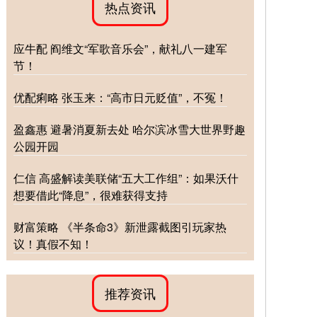
热点资讯
应牛配 阎维文“军歌音乐会”，献礼八一建军
节！
优配痢略 张玉来：“高市日元贬值”，不冤！
盈鑫惠 避暑消夏新去处 哈尔滨冰雪大世界野趣
公园开园
仁信 高盛解读美联储“五大工作组”：如果沃什
想要借此“降息”，很难获得支持
财富策略 《半条命3》新泄露截图引玩家热
议！真假不知！
推荐资讯