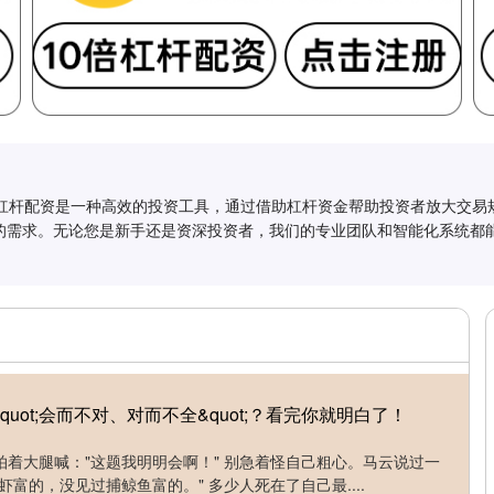
询,杠杆配资是一种高效的投资工具，通过借助杠杆资金帮助投资者放大交
的需求。无论您是新手还是资深投资者，我们的专业团队和智能化系统都
uot;会而不对、对而不全&quot;？看完你就明白了！
着大腿喊："这题我明明会啊！" 别急着怪自己粗心。马云说过一
富的，没见过捕鲸鱼富的。" 多少人死在了自己最....