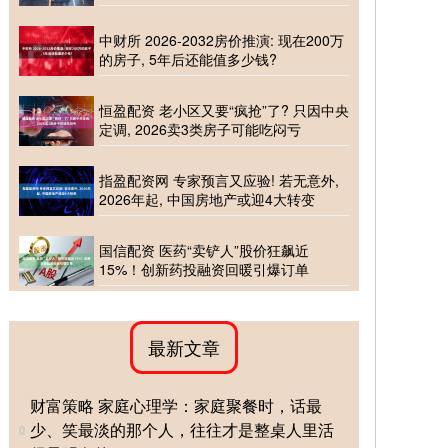
中财所 2026-2032房价推演: 现在200万
的房子, 5年后还能值多少钱?
恒盈配资 老小区又要“疯抢”了? 只因中央
定调, 2026卖3类房子可能吃闷亏
指盈配资网 专家预言又应验! 若无意外,
2026年起, 中国房地产或迎4大转变
国信配资 医药“卖铲人”股价狂飙近
15%！创新药投融资回暖引爆订单
最新文章
财富策略 家庭心理学：家庭聚餐时，话最
少、笑最淡的那个人，往往才是整桌人里活