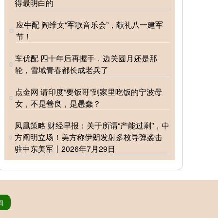
得最明白的
应牛配 阎维文“军歌音乐会”，献礼八一建军
节！
车优配 四十年后再握手，边关圆月还是那
轮，雪域青春都长成老兵了
点金网 请印度“要饭哥”到家里吃饭的宁波母
女，不是善良，是愚蠢？
凤凰策略 财经早报：关于所谓“产能过剩”，中
方阐明立场！美方称伊朗发射多枚导弹袭击
驻中东美军丨2026年7月29日
询