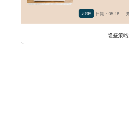
日期：05-16
启兴网
隆盛策略