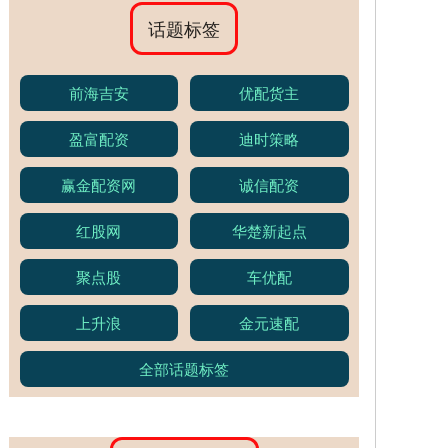
话题标签
前海吉安
优配货主
盈富配资
迪时策略
赢金配资网
诚信配资
红股网
华楚新起点
聚点股
车优配
上升浪
金元速配
全部话题标签