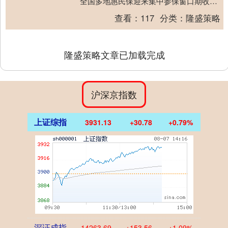
全国多地惠民保迎来集中参保窗口期收官
节点，一场激烈的参保“抢人大战”在线上
查看：
117
分类：
隆盛策略
线....
隆盛策略文章已加载完成
沪深京指数
上证综指
3931.13
+30.78
+0.79%
深证成指
14263.69
+153.56
+1.09%