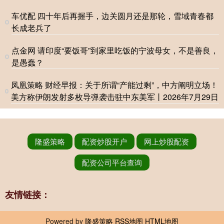
车优配 四十年后再握手，边关圆月还是那轮，雪域青春都
长成老兵了
点金网 请印度“要饭哥”到家里吃饭的宁波母女，不是善良，
是愚蠢？
凤凰策略 财经早报：关于所谓“产能过剩”，中方阐明立场！
美方称伊朗发射多枚导弹袭击驻中东美军丨2026年7月29日
隆盛策略
配资炒股开户
网上炒股配资
配资公司平台查询
友情链接：
Powered by
隆盛策略
RSS地图
HTML地图