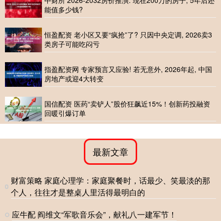
能值多少钱?
恒盈配资 老小区又要“疯抢”了? 只因中央定调, 2026卖3
类房子可能吃闷亏
指盈配资网 专家预言又应验! 若无意外, 2026年起, 中国
房地产或迎4大转变
国信配资 医药“卖铲人”股价狂飙近15%！创新药投融资
回暖引爆订单
最新文章
财富策略 家庭心理学：家庭聚餐时，话最少、笑最淡的那
个人，往往才是整桌人里活得最明白的
应牛配 阎维文“军歌音乐会”，献礼八一建军节！