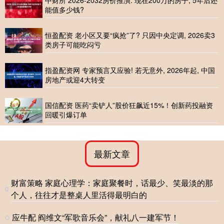
能值多少钱?
恒盈配资 老小区又要“疯抢”了? 只因中央定调, 2026卖3
类房子可能吃闷亏
指盈配资网 专家预言又应验! 若无意外, 2026年起, 中国
房地产或迎4大转变
国信配资 医药“卖铲人”股价狂飙近15%！创新药投融资
回暖引爆订单
最新文章
财富策略 家庭心理学：家庭聚餐时，话最少、笑最淡的那
个人，往往才是整桌人里活得最明白的
应牛配 阎维文“军歌音乐会”，献礼八一建军节！