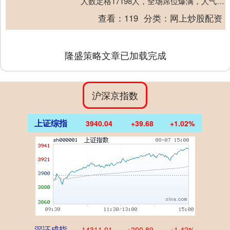
人数定格17198人，全场席位爆满，人气盛
况空前。 赛事现场氛围热烈且温馨，主办
查看：
119
分类：
网上炒股配资
方贴....
隆盛策略文章已加载完成
沪深京指数
上证综指
3940.04
+39.68
+1.02%
深证成指
14311.01
+200.89
+1.42%