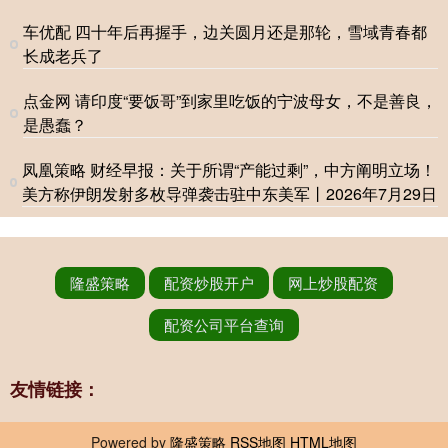
车优配 四十年后再握手，边关圆月还是那轮，雪域青春都
长成老兵了
点金网 请印度“要饭哥”到家里吃饭的宁波母女，不是善良，
是愚蠢？
凤凰策略 财经早报：关于所谓“产能过剩”，中方阐明立场！
美方称伊朗发射多枚导弹袭击驻中东美军丨2026年7月29日
隆盛策略
配资炒股开户
网上炒股配资
配资公司平台查询
友情链接：
Powered by
隆盛策略
RSS地图
HTML地图