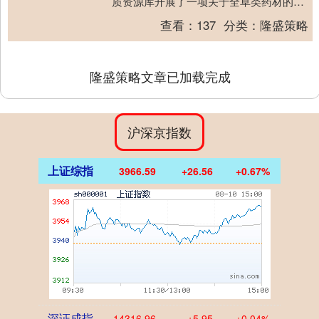
质资源库开展了一项关于全草类药材的综
合性研究亚博。作为中药资源研究领域的
查看：
137
分类：
隆盛策略
重要课题，....
隆盛策略文章已加载完成
沪深京指数
上证综指
3966.59
+26.56
+0.67%
深证成指
14316.96
+5.95
+0.04%