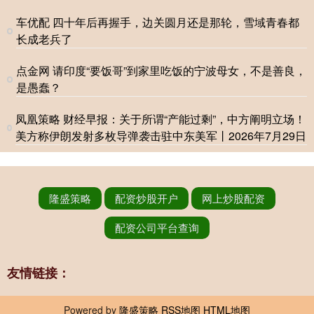
车优配 四十年后再握手，边关圆月还是那轮，雪域青春都
长成老兵了
点金网 请印度“要饭哥”到家里吃饭的宁波母女，不是善良，
是愚蠢？
凤凰策略 财经早报：关于所谓“产能过剩”，中方阐明立场！
美方称伊朗发射多枚导弹袭击驻中东美军丨2026年7月29日
隆盛策略
配资炒股开户
网上炒股配资
配资公司平台查询
友情链接：
Powered by
隆盛策略
RSS地图
HTML地图