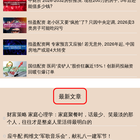
能值多少钱?
恒盈配资 老小区又要“疯抢”了? 只因中央定调, 2026卖3
类房子可能吃闷亏
指盈配资网 专家预言又应验! 若无意外, 2026年起, 中国
房地产或迎4大转变
国信配资 医药“卖铲人”股价狂飙近15%！创新药投融资
回暖引爆订单
最新文章
财富策略 家庭心理学：家庭聚餐时，话最少、笑最淡的那
个人，往往才是整桌人里活得最明白的
应牛配 阎维文“军歌音乐会”，献礼八一建军节！