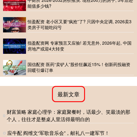
能值多少钱?
恒盈配资 老小区又要“疯抢”了? 只因中央定调, 2026卖3
类房子可能吃闷亏
指盈配资网 专家预言又应验! 若无意外, 2026年起, 中国
房地产或迎4大转变
国信配资 医药“卖铲人”股价狂飙近15%！创新药投融资
回暖引爆订单
最新文章
财富策略 家庭心理学：家庭聚餐时，话最少、笑最淡的那
个人，往往才是整桌人里活得最明白的
应牛配 阎维文“军歌音乐会”，献礼八一建军节！