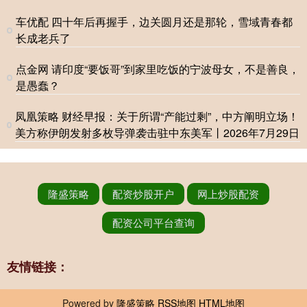
车优配 四十年后再握手，边关圆月还是那轮，雪域青春都
长成老兵了
点金网 请印度“要饭哥”到家里吃饭的宁波母女，不是善良，
是愚蠢？
凤凰策略 财经早报：关于所谓“产能过剩”，中方阐明立场！
美方称伊朗发射多枚导弹袭击驻中东美军丨2026年7月29日
隆盛策略
配资炒股开户
网上炒股配资
配资公司平台查询
友情链接：
Powered by
隆盛策略
RSS地图
HTML地图