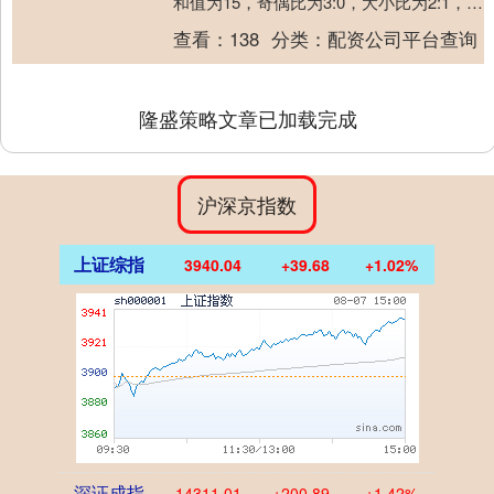
和值为15，奇偶比为3:0，大小比为2:1，跨
度为8。 排列三从2004....
查看：
138
分类：
配资公司平台查询
隆盛策略文章已加载完成
沪深京指数
上证综指
3940.04
+39.68
+1.02%
深证成指
14311.01
+200.89
+1.42%