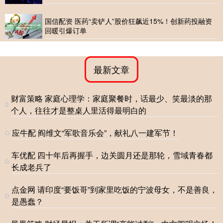
国信配资 医药“卖铲人”股价狂飙近15%！创新药投融资
回暖引爆订单
最新文章
财富策略 家庭心理学：家庭聚餐时，话最少、笑最淡的那
个人，往往才是整桌人里活得最明白的
应牛配 阎维文“军歌音乐会”，献礼八一建军节！
车优配 四十年后再握手，边关圆月还是那轮，雪域青春都
长成老兵了
点金网 请印度“要饭哥”到家里吃饭的宁波母女，不是善良，
是愚蠢？