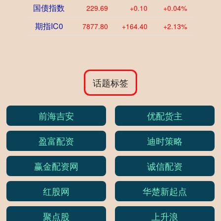
国债指数
229.69
+0.10
+0.04%
期指IC0
7877.80
+164.40
+2.13%
话题标签
前海吉安
优配货主
盈富配资
迪时策略
赢金配资网
诚信配资
红股网
华楚新起点
聚点股
上升浪