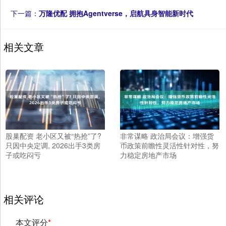
下一篇：
万隆优配 拥抱Agentverse，启航具身智能新时代
相关文章
股巢配资 老小区又被“热抢”了?
非常谋略 政治局会议：增强货
只因中央定调, 2026出手3类房
币政策前瞻性灵活性针对性，努
子或吃闷亏
力稳定房地产市场
相关评论
本文评分
*