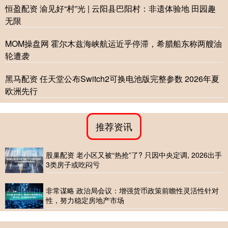
恒盈配资 渝见好“村”光 | 云阳县巴阳村：非遗体验地 田园趣
无限
MOM操盘网 霍尔木兹海峡航运近乎停滞，希腊船东称两艘油
轮遭袭
黑马配资 任天堂公布Switch2可换电池版完整参数 2026年夏
欧洲先行
推荐资讯
股巢配资 老小区又被“热抢”了? 只因中央定调, 2026出手
3类房子或吃闷亏
非常谋略 政治局会议：增强货币政策前瞻性灵活性针对
性，努力稳定房地产市场