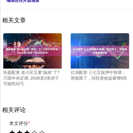
域综合性开放场景
相关文章
恒盈配资 老小区又要“疯抢”了?
亿润配资 三七互娱押中智谱：
只因中央定调, 2026卖3类房子
营收降了，但投资收益暴增9倍
可能吃闷亏
相关评论
本文评分
*