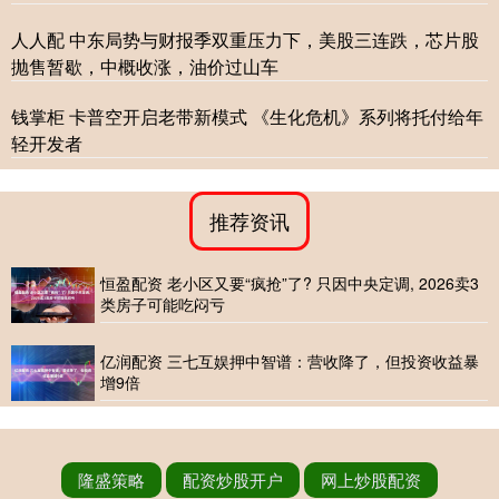
人人配 中东局势与财报季双重压力下，美股三连跌，芯片股
抛售暂歇，中概收涨，油价过山车
钱掌柜 卡普空开启老带新模式 《生化危机》系列将托付给年
轻开发者
推荐资讯
恒盈配资 老小区又要“疯抢”了? 只因中央定调, 2026卖3
类房子可能吃闷亏
亿润配资 三七互娱押中智谱：营收降了，但投资收益暴
增9倍
隆盛策略
配资炒股开户
网上炒股配资