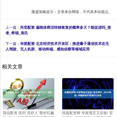
隆盛策略提示：文章来自网络，不代表本站观点。
上一篇：
尚竞配资 扁桃体癌没转移恢复的概率多大？能促进吗_患
者_希福_袁氏
下一篇：
华星配资 北京经济技术开发区：推进量子通信技术在无
人驾驶、无人机群、移动终端、感知侦察等领域应用
相关文章
国信配资 医药“卖铲人”股价狂飙
指盈配资网 专家预言又应验! 若