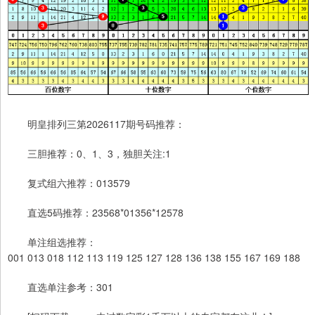
明皇排列三第2026117期号码推荐：
三胆推荐：0、1、3，独胆关注:1
复式组六推荐：013579
直选5码推荐：23568*01356*12578
单注组选推荐：
001 013 018 112 113 119 125 127 128 136 138 155 167 169 188
直选单注参考：301