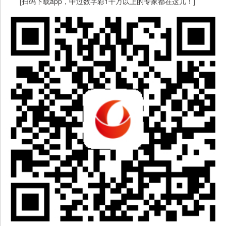
[扫码下载app，中过数字彩1千万以上的专家都在这儿！]