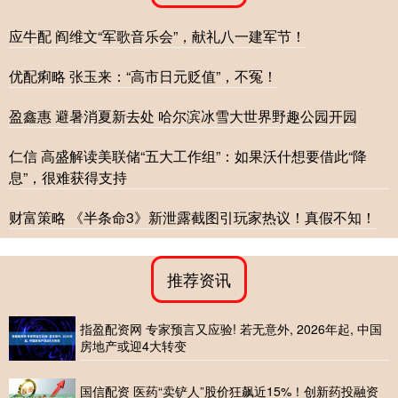
应牛配 阎维文“军歌音乐会”，献礼八一建军节！
优配痢略 张玉来：“高市日元贬值”，不冤！
盈鑫惠 避暑消夏新去处 哈尔滨冰雪大世界野趣公园开园
仁信 高盛解读美联储“五大工作组”：如果沃什想要借此“降
息”，很难获得支持
财富策略 《半条命3》新泄露截图引玩家热议！真假不知！
推荐资讯
指盈配资网 专家预言又应验! 若无意外, 2026年起, 中国
房地产或迎4大转变
国信配资 医药“卖铲人”股价狂飙近15%！创新药投融资