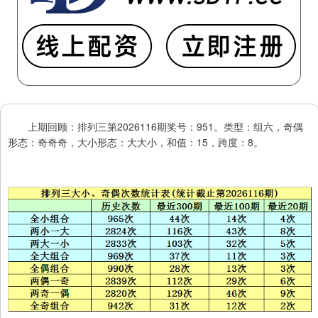
上期回顾：排列三第2026116期奖号：951。类型：组六，奇偶
形态：奇奇奇，大小形态：大大小，和值：15，跨度：8。