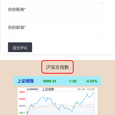
你的昵称
*
你的邮箱
*
提交评论
沪深京指数
上证综指
3899.33
-1.02
-0.03%