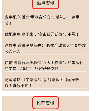
热点资讯
应牛配 阎维文“军歌音乐会”，献礼八一建军
节！
优配痢略 张玉来：“高市日元贬值”，不冤！
盈鑫惠 避暑消夏新去处 哈尔滨冰雪大世界野趣
公园开园
仁信 高盛解读美联储“五大工作组”：如果沃什
想要借此“降息”，很难获得支持
财富策略 《半条命3》新泄露截图引玩家热
议！真假不知！
推荐资讯