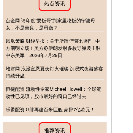
热点资讯
点金网 请印度“要饭哥”到家里吃饭的宁波母
女，不是善良，是愚蠢？
凤凰策略 财经早报：关于所谓“产能过剩”，中
方阐明立场！美方称伊朗发射多枚导弹袭击驻
中东美军丨2026年7月29日
堆财网 浪漫宣恩夏夜灯火璀璨 沉浸式夜游盛宴
持续升温
恒捷配资 流动性专家Michael Howell：全球流
动性已见顶，股市最好的窗口已经过去
乐盈配资 G胖再建百米巨舰 豪掷7亿欧元！
推荐资讯