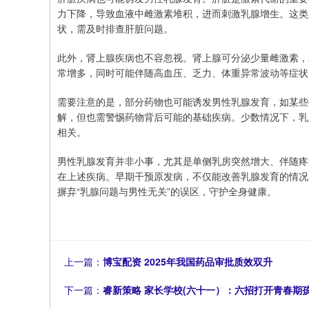
力下降，导致血液中雌激素堆积，进而刺激乳腺增生。这类
状，需及时排查肝脏问题。
此外，肾上腺疾病也不容忽视。肾上腺可分泌少量雌激素，
常增多，同时可能伴随高血压、乏力、体重异常波动等症状
需要注意的是，部分药物也可能诱发男性乳腺发育，如某些
解，但也需警惕药物背后可能的基础疾病。少数情况下，乳
相关。
男性乳腺发育并非小事，尤其是单侧乳房突然增大、伴随疼
在上述疾病。早期干预原发病，不仅能改善乳腺发育的情况
摒弃“乳腺问题与男性无关”的误区，守护全身健康。
上一篇：
博宝配资 2025年我国药品审批质效双升
下一篇：
睿新策略 家长学校(六十一）：六招打开青春期