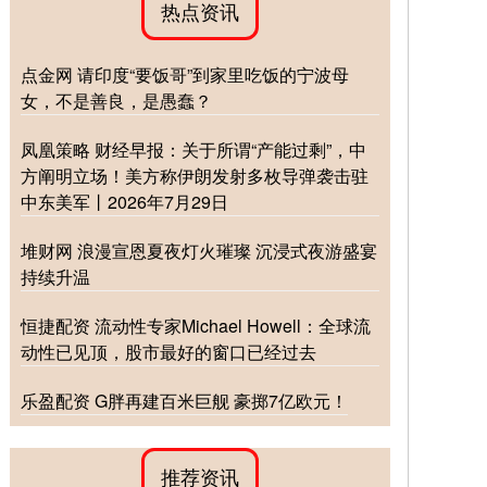
热点资讯
点金网 请印度“要饭哥”到家里吃饭的宁波母
女，不是善良，是愚蠢？
凤凰策略 财经早报：关于所谓“产能过剩”，中
方阐明立场！美方称伊朗发射多枚导弹袭击驻
中东美军丨2026年7月29日
堆财网 浪漫宣恩夏夜灯火璀璨 沉浸式夜游盛宴
持续升温
恒捷配资 流动性专家Michael Howell：全球流
动性已见顶，股市最好的窗口已经过去
乐盈配资 G胖再建百米巨舰 豪掷7亿欧元！
推荐资讯