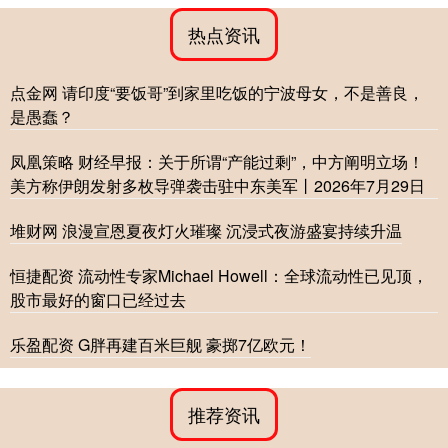
热点资讯
点金网 请印度“要饭哥”到家里吃饭的宁波母女，不是善良，
是愚蠢？
凤凰策略 财经早报：关于所谓“产能过剩”，中方阐明立场！
美方称伊朗发射多枚导弹袭击驻中东美军丨2026年7月29日
堆财网 浪漫宣恩夏夜灯火璀璨 沉浸式夜游盛宴持续升温
恒捷配资 流动性专家Michael Howell：全球流动性已见顶，
股市最好的窗口已经过去
乐盈配资 G胖再建百米巨舰 豪掷7亿欧元！
推荐资讯