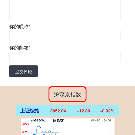
你的昵称
*
你的邮箱
*
提交评论
沪深京指数
上证综指
3952.84
+12.80
+0.32%