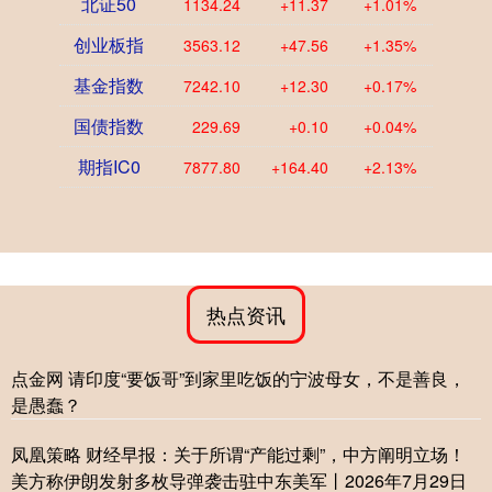
北证50
1134.24
+11.37
+1.01%
创业板指
3563.12
+47.56
+1.35%
基金指数
7242.10
+12.30
+0.17%
国债指数
229.69
+0.10
+0.04%
期指IC0
7877.80
+164.40
+2.13%
热点资讯
点金网 请印度“要饭哥”到家里吃饭的宁波母女，不是善良，
是愚蠢？
凤凰策略 财经早报：关于所谓“产能过剩”，中方阐明立场！
美方称伊朗发射多枚导弹袭击驻中东美军丨2026年7月29日