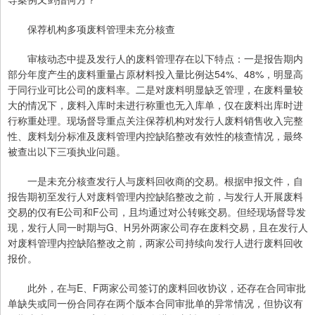
保荐机构多项废料管理未充分核查
审核动态中提及发行人的废料管理存在以下特点：一是报告期内
部分年度产生的废料重量占原材料投入量比例达54%、48%，明显高
于同行业可比公司的废料率。二是对废料明显缺乏管理，在废料量较
大的情况下，废料入库时未进行称重也无入库单，仅在废料出库时进
行称重处理。现场督导重点关注保荐机构对发行人废料销售收入完整
性、废料划分标准及废料管理内控缺陷整改有效性的核查情况，最终
被查出以下三项执业问题。
一是未充分核查发行人与废料回收商的交易。根据申报文件，自
报告期初至发行人对废料管理内控缺陷整改之前，与发行人开展废料
交易的仅有E公司和F公司，且均通过对公转账交易。但经现场督导发
现，发行人同一时期与G、H另外两家公司存在废料交易，且在发行人
对废料管理内控缺陷整改之前，两家公司持续向发行人进行废料回收
报价。
此外，在与E、F两家公司签订的废料回收协议，还存在合同审批
单缺失或同一份合同存在两个版本合同审批单的异常情况，但协议有