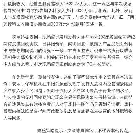
计废膜收入，经自查测算差额为1622.73万元。这一表述与本次现场
督导案例中“导致报告期废料收入少计1600万余元”相近。此外，发行
人与废膜回收商协商后追回960万元，与督导案例中“发行人与E、F两
家废料回收商仅协商收回960万元补偿款项”表述一致。
罚单还披露到，现场督导发现发行人还与另外2家废膜回收商持续
签订废膜回收协议、出具报价单，问询回复中披露的产品品质划分标
准与督导期间说明的情况不一致，在自查整改后仍未严格执行废膜管
理相关内部控制流程；相关问题均在本次督导案例中有所提及，综合
多方细节来看，本次现场督导案例或判定为IPO中兴新材。
作为新年第一期督导案例，起到了哪些警示作用？监管在本次案
例中表示，保荐机构在申报前虽然发现了发行人废料内控管理缺陷及
废料收入少计的问题，但对于发行人废料率明显高于行业平均水平、
与未披露的废料回收商约定现金交易等风险迹象未保持审慎，未能结
合前述风险点有效核查发行人对于废料与降等品是否划分清晰、废料
管理内控缺陷是否得到有效整改以及是否还存在未披露的体外废料收
入等问题。
隆盛策略提示：文章来自网络，不代表本站观点。