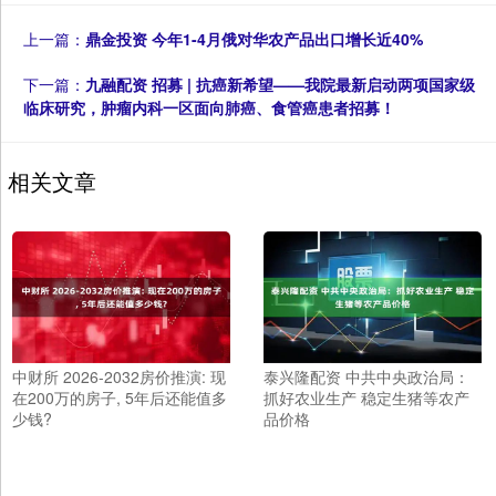
上一篇：
鼎金投资 今年1-4月俄对华农产品出口增长近40%
下一篇：
九融配资 招募 | 抗癌新希望——我院最新启动两项国家级
临床研究，肿瘤内科一区面向肺癌、食管癌患者招募！
相关文章
中财所 2026-2032房价推演: 现
泰兴隆配资 中共中央政治局：
在200万的房子, 5年后还能值多
抓好农业生产 稳定生猪等农产
少钱?
品价格